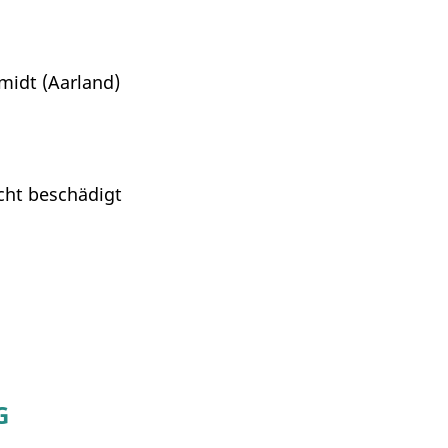
idt (Aarland)
icht beschädigt
G