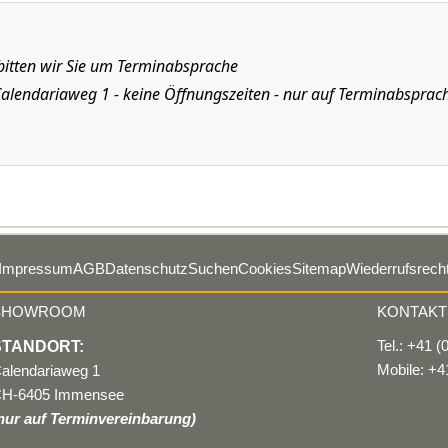
 bitten wir Sie um Terminabsprache
alendariaweg 1 - keine Öffnungszeiten - nur auf Terminabsprac
Impressum
AGB
Datenschutz
Suchen
Cookies
Sitemap
Wiederrufsrech
SHOWROOM
KONTAKT
Tel.: +41 
STANDORT:
Mobile: +4
alendariaweg 1
H-6405 Immensee
nur auf Terminvereinbarung)