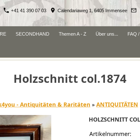
+41 41 390 07 03
Calendariaweg 1, 6405 Immensee
RE
SECONDHAND
Themen A - Z
Über uns...
FAQ / 
Holzschnitt col.1874
k4you - Antiquitäten & Raritäten
»
ANTIQUITÄTEN
HOLZSCHNITT COL
Artikelnummer: