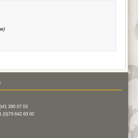
he)
t
(0)41 390 07 03
1 (0)79 642 69 00