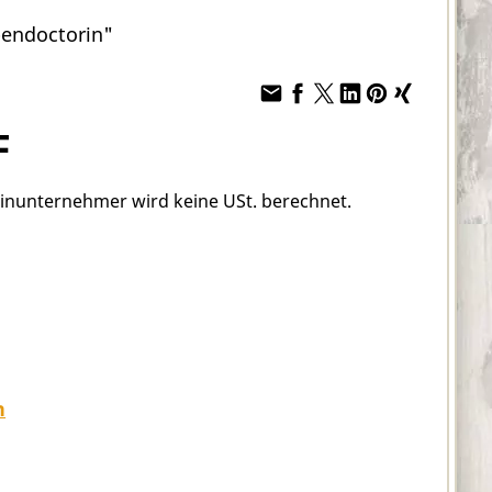
pendoctorin"
F
einunternehmer wird keine USt. berechnet.
n