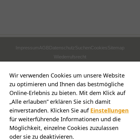
Impressum
AGB
Datenschutz
Suchen
Cookies
Sitemap
Wiederrufsrecht
POSTADRESSE
Wir verwenden Cookies um unsere Website
Nostalgie- & Geschenk Shop
zu optimieren und Ihnen das bestmögliche
Maja Schmid
Online-Erlebnis zu bieten. Mit dem Klick auf
Luzernerstr. 14
„Alle erlauben“ erklären Sie sich damit
CH-6353 Weggis
einverstanden. Klicken Sie auf
Einstellungen
SHOWROOM
für weiterführende Informationen und die
STANDORT:
Möglichkeit, einzelne Cookies zuzulassen
Calendariaweg 1
oder sie zu deaktivieren.