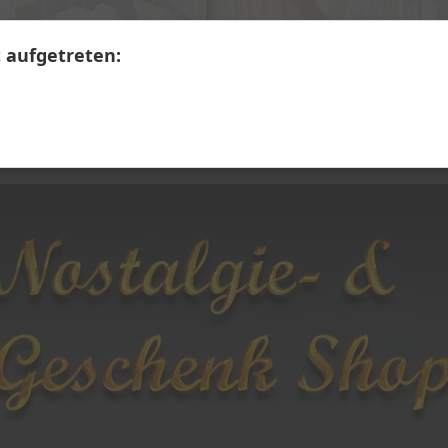
+41 41 390 07 03
Calendariaweg 1, 6405 Immensee
t aufgetreten:
LERWARE
SECONDHAND
Themen A - Z
Übe