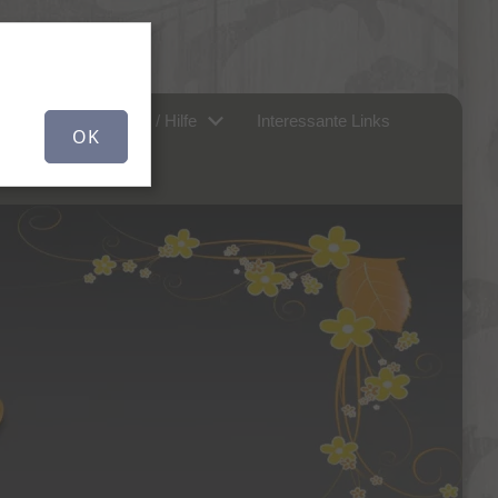
r uns...
FAQ / Hilfe
Interessante Links
OK