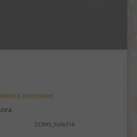
Möbel & Kleinmöbel
SOFA
223MS_Sofa314