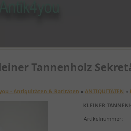
leiner Tannenholz Sekret
you - Antiquitäten & Raritäten
»
ANTIQUITÄTEN
»
KLEINER TANNEN
Artikelnummer: