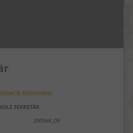
är
Möbel & Kleinmöbel
HOLZ SEKRETÄR
20056R_OF