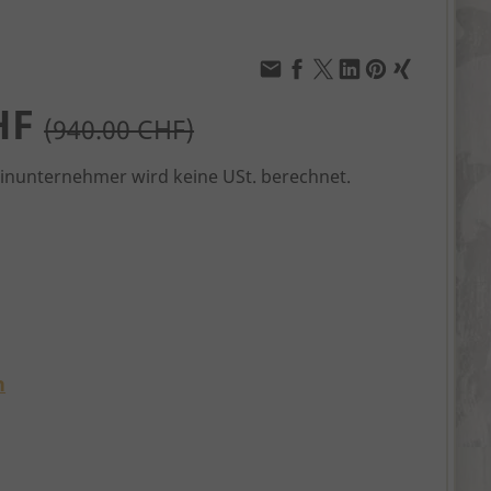
HF
(940.00 CHF)
einunternehmer wird keine USt. berechnet.
n