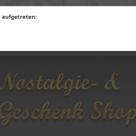
+41 41 390 07 03
Calendariaweg 1, 6405 Immensee
t aufgetreten:
LERWARE
SECONDHAND
Themen A - Z
Übe