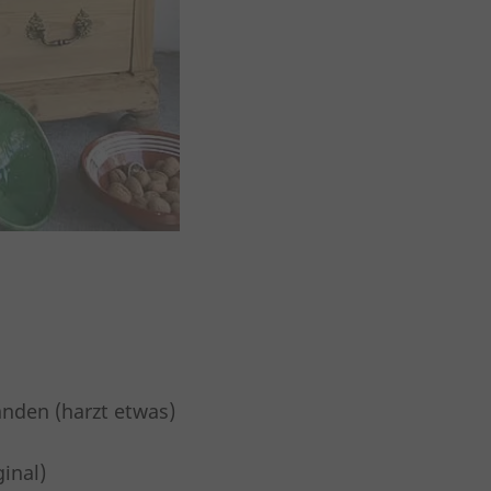
handen (harzt etwas)
inal)