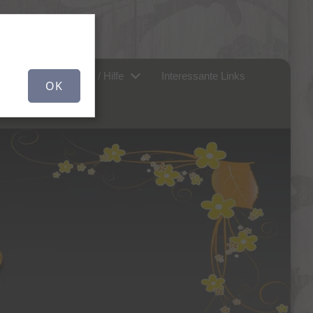
r uns...
FAQ / Hilfe
Interessante Links
OK