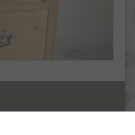
t
(0)41 390 07 03
1 (0)79 642 69 00