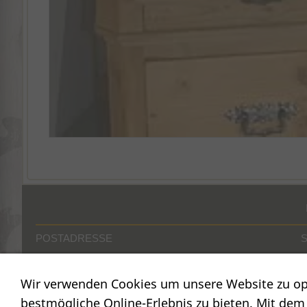
POSTADRESSE
Nostalgie- & Geschenk Shop
C
Wir verwenden Cookies um unsere Website zu op
Maja Schmid
C
Luzernerstr. 14
bestmögliche Online-Erlebnis zu bieten. Mit dem 