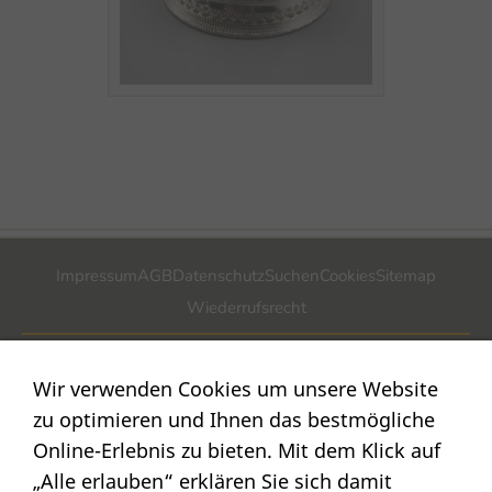
Impressum
AGB
Datenschutz
Suchen
Cookies
Sitemap
Wiederrufsrecht
POSTADRESSE
Wir verwenden Cookies um unsere Website
Nostalgie- & Geschenk Shop
zu optimieren und Ihnen das bestmögliche
Maja Schmid
Online-Erlebnis zu bieten. Mit dem Klick auf
Luzernerstr. 14
„Alle erlauben“ erklären Sie sich damit
CH-6353 Weggis