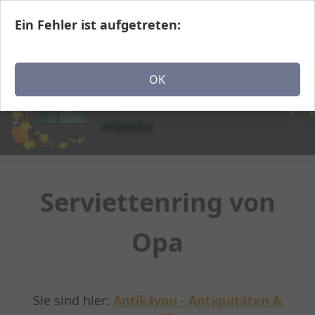
Ein Fehler ist aufgetreten:
Navigation einblenden
OK
Serviettenring von
Opa
Sie sind hier:
Antik4you - Antiquitäten &