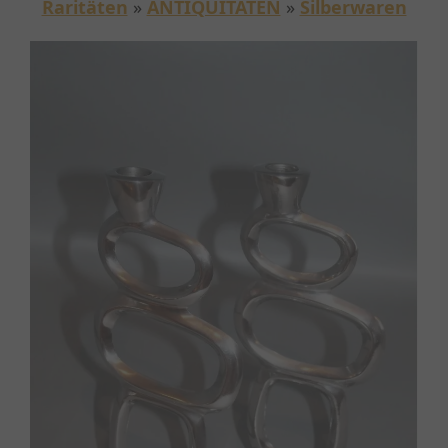
Raritäten
»
ANTIQUITÄTEN
»
Silberwaren