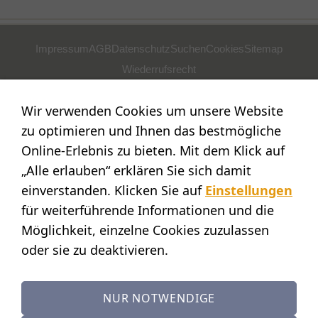
Impressum
AGB
Datenschutz
Suchen
Cookies
Sitemap
Wiederrufsrecht
POSTADRESSE
Wir verwenden Cookies um unsere Website
Nostalgie- & Geschenk Shop
zu optimieren und Ihnen das bestmögliche
Maja Schmid
Online-Erlebnis zu bieten. Mit dem Klick auf
Luzernerstr. 14
„Alle erlauben“ erklären Sie sich damit
CH-6353 Weggis
einverstanden. Klicken Sie auf
Einstellungen
SHOWROOM
für weiterführende Informationen und die
Möglichkeit, einzelne Cookies zuzulassen
STANDORT:
Calendariaweg 1
oder sie zu deaktivieren.
CH-6405 Immensee
(nur auf Terminvereinbarung)
NUR NOTWENDIGE
KONTAKT