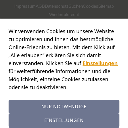
Impressum
AGB
Datenschutz
Suchen
Cookies
Sitemap
Wiederrufsrecht
POSTADRESSE
Wir verwenden Cookies um unsere Website
Nostalgie- & Geschenk Shop
zu optimieren und Ihnen das bestmögliche
Maja Schmid
Online-Erlebnis zu bieten. Mit dem Klick auf
Luzernerstr. 14
„Alle erlauben“ erklären Sie sich damit
CH-6353 Weggis
einverstanden. Klicken Sie auf
Einstellungen
SHOWROOM
für weiterführende Informationen und die
Möglichkeit, einzelne Cookies zuzulassen
STANDORT:
Calendariaweg 1
oder sie zu deaktivieren.
CH-6405 Immensee
(nur auf Terminvereinbarung)
NUR NOTWENDIGE
KONTAKT
Tel.: +41 (0)41 390 07 03
EINSTELLUNGEN
Mobile: +41 (0)79 642 69 00