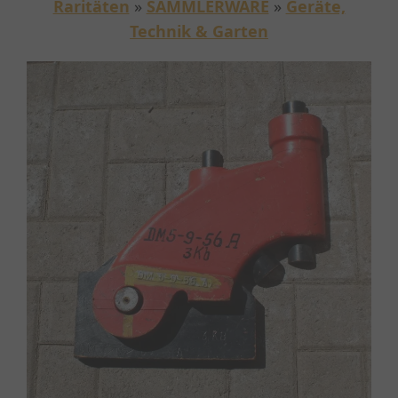
Raritäten
»
SAMMLERWARE
»
Geräte,
Technik & Garten