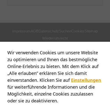
Impressum
AGB
Datenschutz
Suchen
Cookies
Sitemap
Wiederrufsrecht
POSTADRESSE
Wir verwenden Cookies um unsere Website
Nostalgie- & Geschenk Shop
zu optimieren und Ihnen das bestmögliche
Maja Schmid
Online-Erlebnis zu bieten. Mit dem Klick auf
Luzernerstr. 14
„Alle erlauben“ erklären Sie sich damit
CH-6353 Weggis
einverstanden. Klicken Sie auf
Einstellungen
SHOWROOM
für weiterführende Informationen und die
Möglichkeit, einzelne Cookies zuzulassen
STANDORT:
Calendariaweg 1
oder sie zu deaktivieren.
CH-6405 Immensee