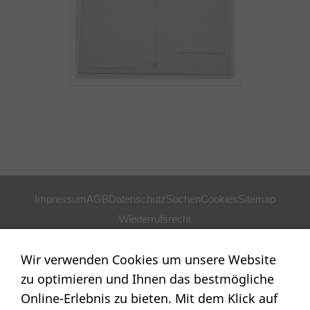
Impressum
AGB
Datenschutz
Suchen
Cookies
Sitemap
Wiederrufsrecht
POSTADRESSE
Wir verwenden Cookies um unsere Website
Nostalgie- & Geschenk Shop
zu optimieren und Ihnen das bestmögliche
Maja Schmid
Online-Erlebnis zu bieten. Mit dem Klick auf