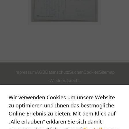
Impressum
AGB
Datenschutz
Suchen
Cookies
Sitemap
Wiederrufsrecht
POSTADRESSE
Wir verwenden Cookies um unsere Website
Nostalgie- & Geschenk Shop
zu optimieren und Ihnen das bestmögliche
Maja Schmid
Online-Erlebnis zu bieten. Mit dem Klick auf
Luzernerstr. 14
„Alle erlauben“ erklären Sie sich damit
CH-6353 Weggis