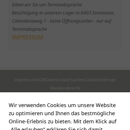
bitten wir Sie um Terminabsprache
Besichtigung in unserem Lager in 6403 Immensee,
Calendariaweg 1 - keine Öffnungszeiten - nur auf
Terminabsprache
IMPRESSUM
Impressum
AGB
Datenschutz
Suchen
Cookies
Sitemap
Wiederrufsrecht
POSTADRESSE
Wir verwenden Cookies um unsere Website
Nostalgie- & Geschenk Shop
zu optimieren und Ihnen das bestmögliche
Maja Schmid
Online-Erlebnis zu bieten. Mit dem Klick auf
Luzernerstr. 14
„Alle erlauben“ erklären Sie sich damit