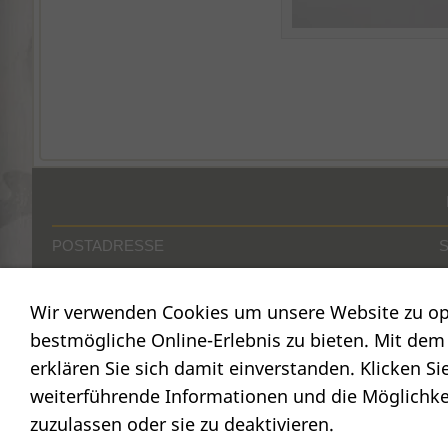
POSTADRESSE
Nostalgie- & Geschenk Shop
C
Wir verwenden Cookies um unsere Website zu op
Maja Schmid
C
Luzernerstr. 14
bestmögliche Online-Erlebnis zu bieten. Mit dem 
(
CH-6353 Weggis
erklären Sie sich damit einverstanden. Klicken Si
weiterführende Informationen und die Möglichkei
zuzulassen oder sie zu deaktivieren.