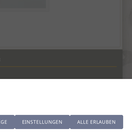
t
(0)41 390 07 03
1 (0)79 642 69 00
IGE
EINSTELLUNGEN
ALLE ERLAUBEN