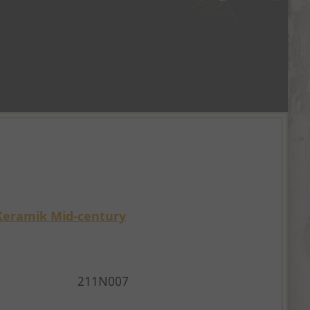
Keramik Mid-century
211N007