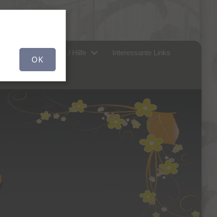
er uns...
FAQ / Hilfe
Interessante Links
OK