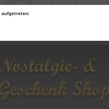
+41 41 390 07 03
Calendariaweg 1, 6405 Immensee
t aufgetreten:
LERWARE
SECONDHAND
Themen A - Z
Üb