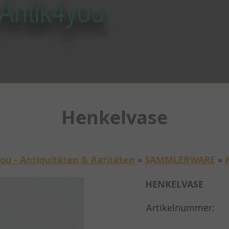
Henkelvase
ou - Antiquitäten & Raritäten
»
SAMMLERWARE
»
HENKELVASE
Artikelnummer: