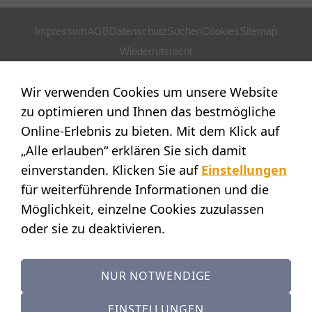
Impressum
AGB
Datenschutz
Suchen
Cookies
Sitemap
Wiederrufsrecht
POSTADRESSE
Wir verwenden Cookies um unsere Website
Nostalgie- & Geschenk Shop
zu optimieren und Ihnen das bestmögliche
Maja Schmid
Online-Erlebnis zu bieten. Mit dem Klick auf
Luzernerstr. 14
„Alle erlauben“ erklären Sie sich damit
CH-6353 Weggis
einverstanden. Klicken Sie auf
Einstellungen
SHOWROOM
für weiterführende Informationen und die
Möglichkeit, einzelne Cookies zuzulassen
STANDORT:
Calendariaweg 1
oder sie zu deaktivieren.
CH-6405 Immensee
(nur auf Terminvereinbarung)
NUR NOTWENDIGE
KONTAKT
Tel.: +41 (0)41 390 07 03
EINSTELLUNGEN