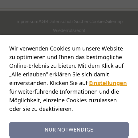
Impressum
AGB
Datenschutz
Suchen
Cookies
Sitemap
Wiederrufsrecht
POSTADRESSE
Wir verwenden Cookies um unsere Website
Nostalgie- & Geschenk Shop
zu optimieren und Ihnen das bestmögliche
Maja Schmid
Online-Erlebnis zu bieten. Mit dem Klick auf
Luzernerstr. 14
„Alle erlauben“ erklären Sie sich damit
CH-6353 Weggis
einverstanden. Klicken Sie auf
Einstellungen
SHOWROOM
für weiterführende Informationen und die
Möglichkeit, einzelne Cookies zuzulassen
STANDORT:
Calendariaweg 1
oder sie zu deaktivieren.
CH-6405 Immensee
(nur auf Terminvereinbarung)
NUR NOTWENDIGE
KONTAKT