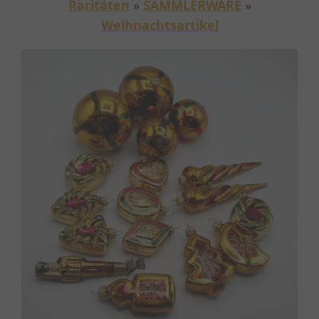
Raritäten
»
SAMMLERWARE
»
Weihnachtsartikel