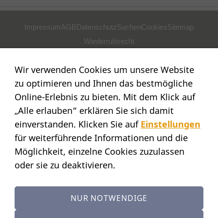
Impressum
AGB
Datenschutz
Suchen
Cookies
Sitemap
Wiederrufsrecht
POSTADRESSE
Wir verwenden Cookies um unsere Website
Nostalgie- & Geschenk Shop
zu optimieren und Ihnen das bestmögliche
Maja Schmid
Online-Erlebnis zu bieten. Mit dem Klick auf
Luzernerstr. 14
„Alle erlauben“ erklären Sie sich damit
CH-6353 Weggis
einverstanden. Klicken Sie auf
Einstellungen
SHOWROOM
für weiterführende Informationen und die
Möglichkeit, einzelne Cookies zuzulassen
STANDORT:
Calendariaweg 1
oder sie zu deaktivieren.
CH-6405 Immensee
(nur auf Terminvereinbarung)
NUR NOTWENDIGE
KONTAKT
Tel.: +41 (0)41 390 07 03