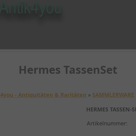
Hermes TassenSet
4you - Antiquitäten & Raritäten
»
SAMMLERWARE
HERMES TASSEN-S
Artikelnummer: