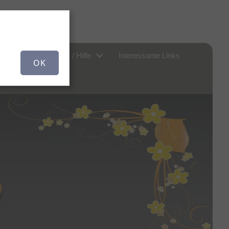
er uns...
FAQ / Hilfe
Interessante Links
OK