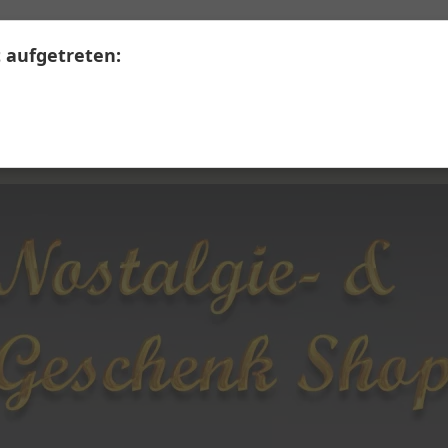
+41 41 390 07 03
Calendariaweg 1, 6405 Immensee
t aufgetreten:
LERWARE
SECONDHAND
Themen A - Z
Üb