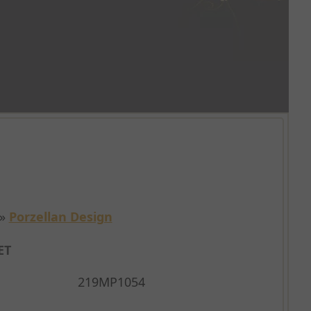
»
Porzellan Design
ET
219MP1054