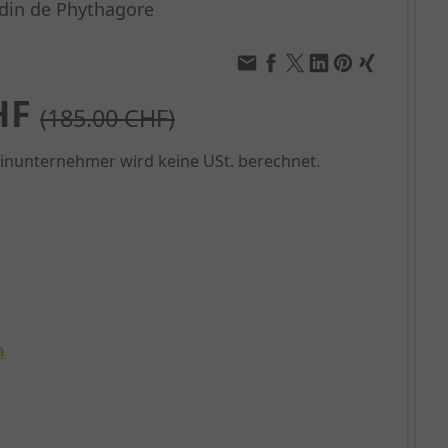
ardin de Phythagore
HF
(185.00 CHF)
einunternehmer wird keine USt. berechnet.
n