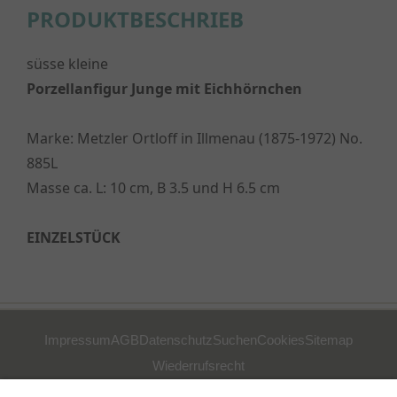
PRODUKTBESCHRIEB
süsse kleine
Porz
ellanfigur Junge mit Eichhörnchen
Marke: Metzler Ortloff in Illmenau (1875-1972) No.
885L
Masse ca. L: 10 cm, B 3.5 und H 6.5 cm
EINZELSTÜCK
Impressum
AGB
Datenschutz
Suchen
Cookies
Sitemap
Wiederrufsrecht