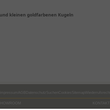
und kleinen goldfarbenen Kugeln
Impressum
AGB
Datenschutz
Suchen
Cookies
Sitemap
Wiederrufsrech
SHOWROOM
KONTAKT