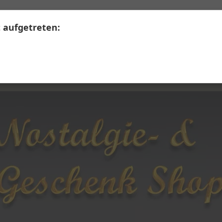
+41 41 390 07 03
Calendariaweg 1, 6405 Immensee
t aufgetreten:
LERWARE
SECONDHAND
Themen A - Z
Üb