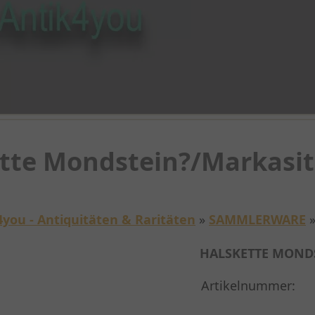
tte Mondstein?/Markasi
4you - Antiquitäten & Raritäten
»
SAMMLERWARE
HALSKETTE MOND
Artikelnummer: