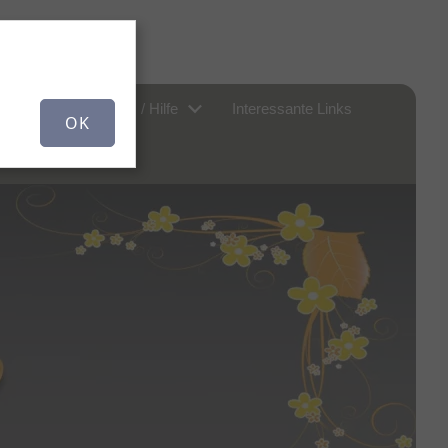
er uns...
FAQ / Hilfe
Interessante Links
OK