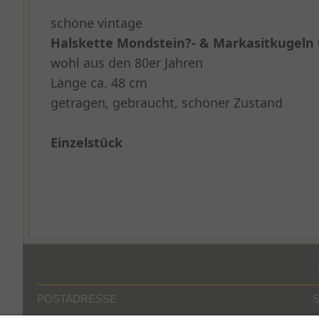
schöne vintage
Halskette Mondstein?- & Markasitkugeln 
wohl aus den 80er Jahren
Länge ca. 48 cm
getragen, gebraucht, schöner Zustand
Einzelstück
POSTADRESSE