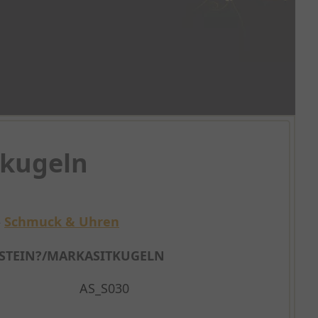
tkugeln
»
Schmuck & Uhren
STEIN?/MARKASITKUGELN
AS_S030