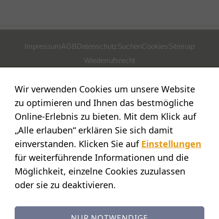
Impressum
AGB
Datenschutz
Suchen
Cookies
Sitemap
Wiederrufsrecht
POSTADRESSE
Wir verwenden Cookies um unsere Website
Nostalgie- & Geschenk Shop
zu optimieren und Ihnen das bestmögliche
Maja Schmid
Online-Erlebnis zu bieten. Mit dem Klick auf
Luzernerstr. 14
„Alle erlauben“ erklären Sie sich damit
CH-6353 Weggis
einverstanden. Klicken Sie auf
Einstellungen
SHOWROOM
für weiterführende Informationen und die
Möglichkeit, einzelne Cookies zuzulassen
STANDORT:
Calendariaweg 1
oder sie zu deaktivieren.
CH-6405 Immensee
(nur auf Terminvereinbarung)
NUR NOTWENDIGE