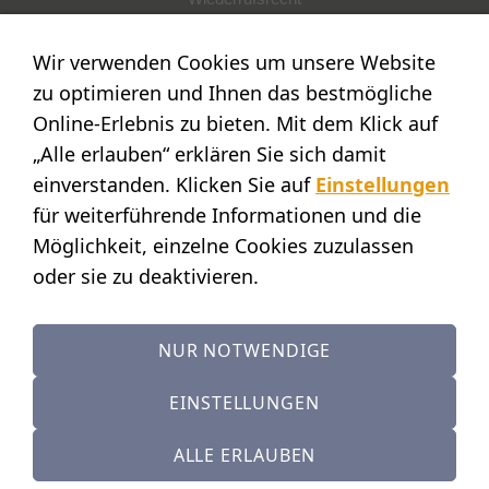
POSTADRESSE
Wir verwenden Cookies um unsere Website
Nostalgie- & Geschenk Shop
zu optimieren und Ihnen das bestmögliche
Maja Schmid
Online-Erlebnis zu bieten. Mit dem Klick auf
Luzernerstr. 14
„Alle erlauben“ erklären Sie sich damit
CH-6353 Weggis
einverstanden. Klicken Sie auf
Einstellungen
SHOWROOM
für weiterführende Informationen und die
Möglichkeit, einzelne Cookies zuzulassen
STANDORT:
Calendariaweg 1
oder sie zu deaktivieren.
CH-6405 Immensee
(nur auf Terminvereinbarung)
NUR NOTWENDIGE
KONTAKT
Tel.: +41 (0)41 390 07 03
EINSTELLUNGEN
Mobile: +41 (0)79 642 69 00
ALLE ERLAUBEN
+41 41 390 07 03
Calendariaweg 1, 6405 Immensee