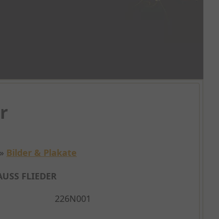
r
»
Bilder & Plakate
USS FLIEDER
226N001