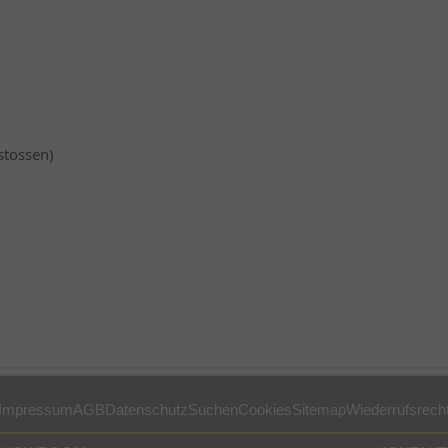
stossen)
Impressum
AGB
Datenschutz
Suchen
Cookies
Sitemap
Wiederrufsrech