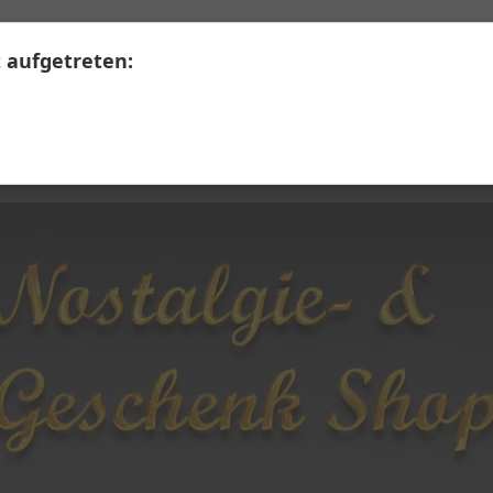
+41 41 390 07 03
Calendariaweg 1, 6405 Immensee
t aufgetreten:
LERWARE
SECONDHAND
Themen A - Z
Übe