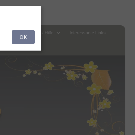
r uns...
FAQ / Hilfe
Interessante Links
OK