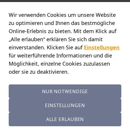
POSTADRESSE
Wir verwenden Cookies um unsere Website
Nostalgie- & Geschenk Shop
zu optimieren und Ihnen das bestmögliche
Maja Schmid
Online-Erlebnis zu bieten. Mit dem Klick auf
Luzernerstr. 14
„Alle erlauben“ erklären Sie sich damit
CH-6353 Weggis
einverstanden. Klicken Sie auf
Einstellungen
SHOWROOM
für weiterführende Informationen und die
Möglichkeit, einzelne Cookies zuzulassen
STANDORT:
Calendariaweg 1
oder sie zu deaktivieren.
CH-6405 Immensee
(nur auf Terminvereinbarung)
NUR NOTWENDIGE
KONTAKT
Tel.: +41 (0)41 390 07 03
EINSTELLUNGEN
Mobile: +41 (0)79 642 69 00
ALLE ERLAUBEN
+41 41 390 07 03
Calendariaweg 1, 6405 Immensee