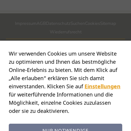
Impressum
AGB
Datenschutz
Suchen
Cookies
Sitemap
Wiederrufsrecht
POSTADRESSE
Wir verwenden Cookies um unsere Website
Nostalgie- & Geschenk Shop
zu optimieren und Ihnen das bestmögliche
Maja Schmid
Online-Erlebnis zu bieten. Mit dem Klick auf
Luzernerstr. 14
„Alle erlauben“ erklären Sie sich damit
CH-6353 Weggis
einverstanden. Klicken Sie auf
Einstellungen
SHOWROOM
für weiterführende Informationen und die
STANDORT:
Möglichkeit, einzelne Cookies zuzulassen
Calendariaweg 1
oder sie zu deaktivieren.
CH-6405 Immensee
(nur auf Terminvereinbarung)
KONTAKT
NUR NOTWENDIGE