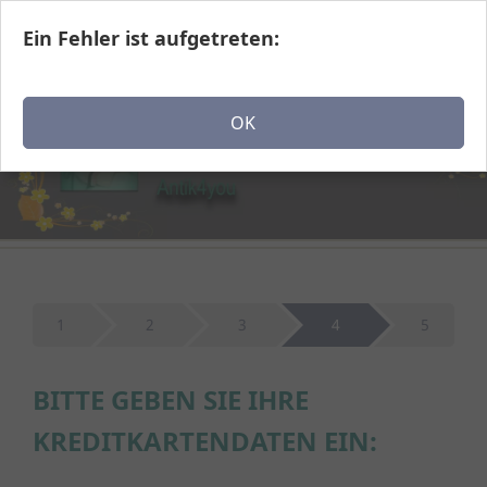
Ein Fehler ist aufgetreten:
Navigation einblenden
OK
1
2
3
4
5
BITTE GEBEN SIE IHRE
KREDITKARTENDATEN EIN: