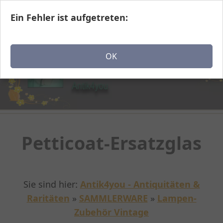
Ein Fehler ist aufgetreten:
Navigation einblenden
OK
Petticoat-Ersatzglas
Sie sind hier:
Antik4you - Antiquitäten &
Raritäten
»
SAMMLERWARE
»
Lampen-
Zubehör Vintage