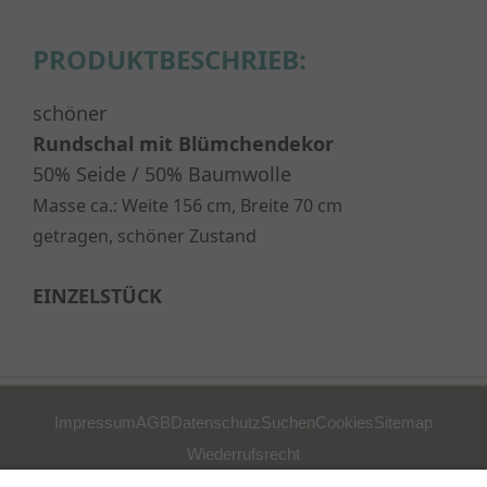
PRODUKTBESCHRIEB:
schöner
Rundschal mit Blümchendekor
50% Seide / 50% Baumwolle
Masse ca.: Weite 156 cm, Breite 70 cm
getragen, schöner Zustand
EINZELSTÜCK
Impressum
AGB
Datenschutz
Suchen
Cookies
Sitemap
Wiederrufsrecht