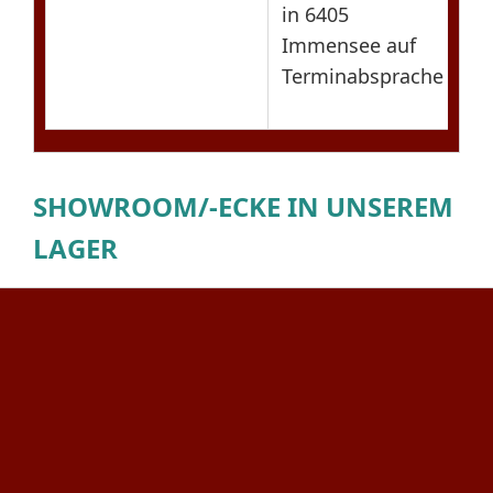
in 6405
Z
Immensee auf
m
Terminabsprache
P
SHOWROOM/-ECKE IN UNSEREM
LAGER