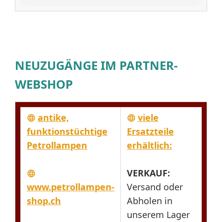
NEUZUGÄNGE IM PARTNER-
WEBSHOP
antike,
viele
funktionstüchtige
Ersatzteile
Gl
Petrollampen
erhältlich:
Zy
VERKAUF:
www.petrollampen-
Versand oder
shop.ch
Abholen in
& 
unserem Lager