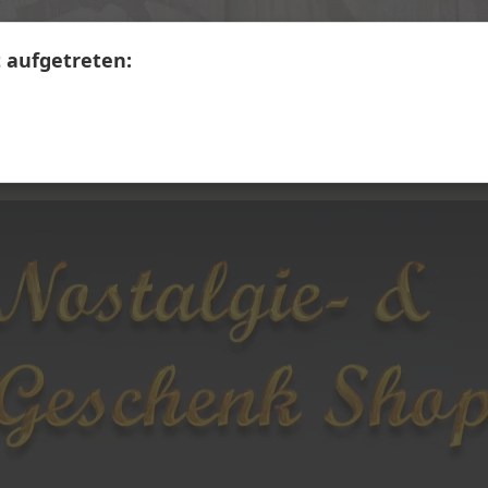
+41 41 390 07 03
Calendariaweg 1, 6405 Immensee
t aufgetreten:
LERWARE
SECONDHAND
Themen A - Z
Übe