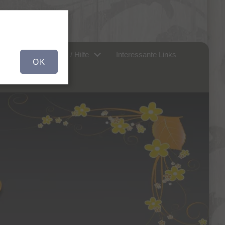
r uns...
FAQ / Hilfe
Interessante Links
OK