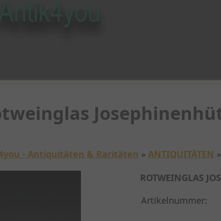
tweinglas Josephinenhü
4you - Antiquitäten & Raritäten
»
ANTIQUITÄTEN
ROTWEINGLAS JO
Artikelnummer: