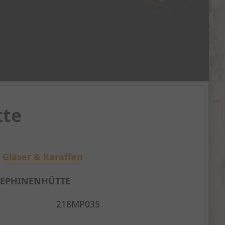
tte
»
Gläser & Karaffen
SEPHINENHÜTTE
218MP035