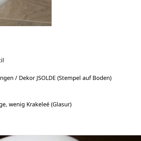
il
angen / Dekor JSOLDE (Stempel auf Boden)
e, wenig Krakeleé (Glasur)