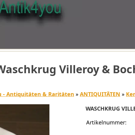
Waschkrug Villeroy & Boc
 - Antiquitäten & Raritäten
»
ANTIQUITÄTEN
»
Ker
WASCHKRUG VILL
Artikelnummer: