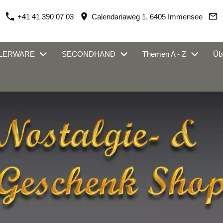
+41 41 390 07 03
Calendariaweg 1, 6405 Immensee
LERWARE
SECONDHAND
Themen A - Z
Übe