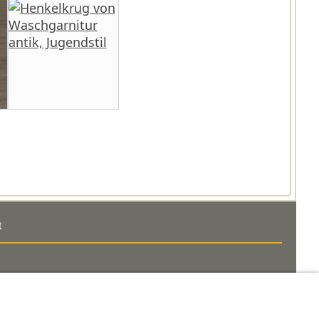
t
(0)41 390 07 03
1 (0)79 642 69 00