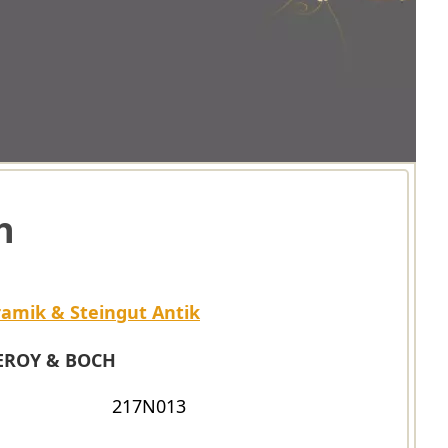
h
amik & Steingut Antik
EROY & BOCH
217N013