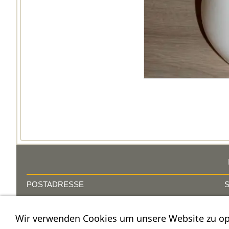
POSTADRESSE
Nostalgie- & Geschenk Shop
C
Wir verwenden Cookies um unsere Website zu op
Maja Schmid
C