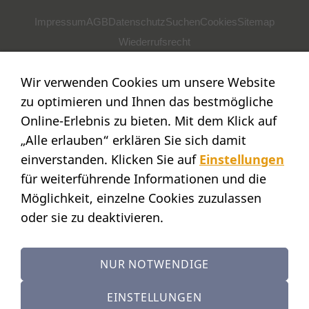
Impressum
AGB
Datenschutz
Suchen
Cookies
Sitemap
Wiederrufsrecht
POSTADRESSE
Wir verwenden Cookies um unsere Website
Nostalgie- & Geschenk Shop
zu optimieren und Ihnen das bestmögliche
Maja Schmid
Online-Erlebnis zu bieten. Mit dem Klick auf
Luzernerstr. 14
„Alle erlauben“ erklären Sie sich damit
CH-6353 Weggis
einverstanden. Klicken Sie auf
Einstellungen
SHOWROOM
für weiterführende Informationen und die
Möglichkeit, einzelne Cookies zuzulassen
STANDORT:
Calendariaweg 1
oder sie zu deaktivieren.
CH-6405 Immensee
(nur auf Terminvereinbarung)
NUR NOTWENDIGE
KONTAKT
Tel.: +41 (0)41 390 07 03
EINSTELLUNGEN
Mobile: +41 (0)79 642 69 00