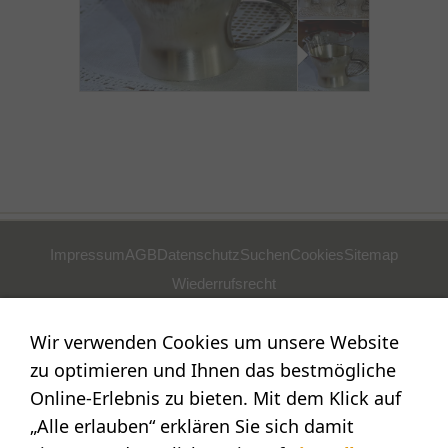
Impressum
AGB
Datenschutz
Suchen
Cookies
Sitemap
Wiederrufsrecht
POSTADRESSE
Wir verwenden Cookies um unsere Website
Nostalgie- & Geschenk Shop
zu optimieren und Ihnen das bestmögliche
Maja Schmid
Online-Erlebnis zu bieten. Mit dem Klick auf
Luzernerstr. 14
„Alle erlauben“ erklären Sie sich damit
CH-6353 Weggis