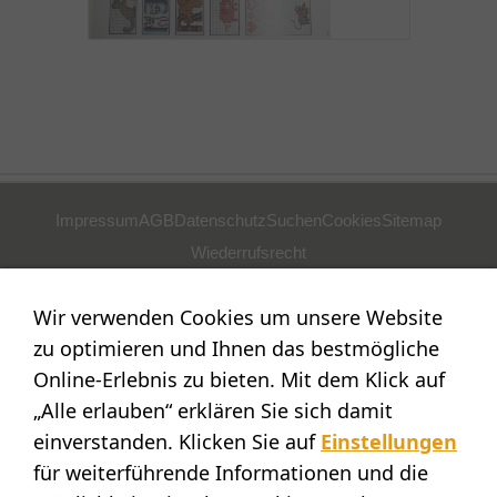
Impressum
AGB
Datenschutz
Suchen
Cookies
Sitemap
Wiederrufsrecht
POSTADRESSE
Wir verwenden Cookies um unsere Website
Nostalgie- & Geschenk Shop
zu optimieren und Ihnen das bestmögliche
Maja Schmid
Online-Erlebnis zu bieten. Mit dem Klick auf
Luzernerstr. 14
„Alle erlauben“ erklären Sie sich damit
CH-6353 Weggis
einverstanden. Klicken Sie auf
Einstellungen
SHOWROOM
für weiterführende Informationen und die