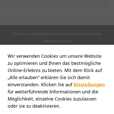
Impressum
AGB
Datenschutz
Suchen
Cookies
Sitemap
Wiederrufsrecht
POSTADRESSE
Wir verwenden Cookies um unsere Website
Nostalgie- & Geschenk Shop
zu optimieren und Ihnen das bestmögliche
Maja Schmid
Online-Erlebnis zu bieten. Mit dem Klick auf
Luzernerstr. 14
„Alle erlauben“ erklären Sie sich damit
CH-6353 Weggis
einverstanden. Klicken Sie auf
Einstellungen
SHOWROOM
für weiterführende Informationen und die
Möglichkeit, einzelne Cookies zuzulassen
STANDORT:
Calendariaweg 1
oder sie zu deaktivieren.
CH-6405 Immensee