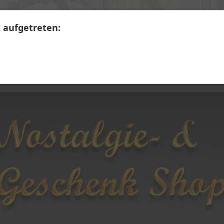
+41 41 390 07 03
Calendariaweg 1, 6405 Immensee
t aufgetreten:
LERWARE
SECONDHAND
Themen A - Z
Üb