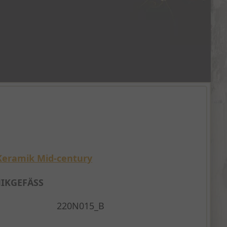
Keramik Mid-century
IKGEFÄSS
220N015_B