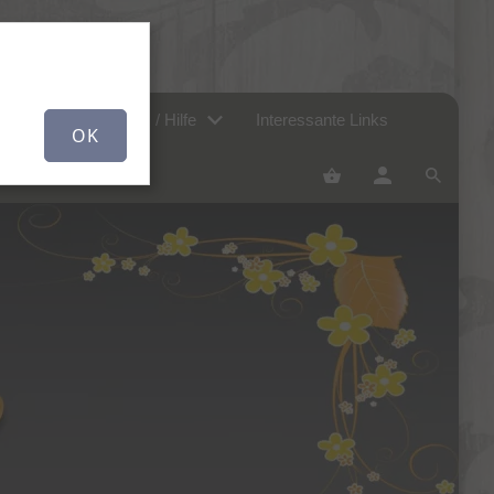
er uns...
FAQ / Hilfe
Interessante Links
OK