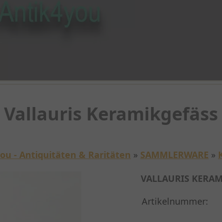
Vallauris Keramikgefäss
ou - Antiquitäten & Raritäten
»
SAMMLERWARE
»
VALLAURIS KERAM
Artikelnummer: