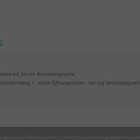
G
 bitten wir Sie um Terminabsprache
alendariaweg 1 - keine Öffnungszeiten - nur auf Terminabsprac
Impressum
AGB
Datenschutz
Suchen
Cookies
Sitemap
Wiederrufsrech