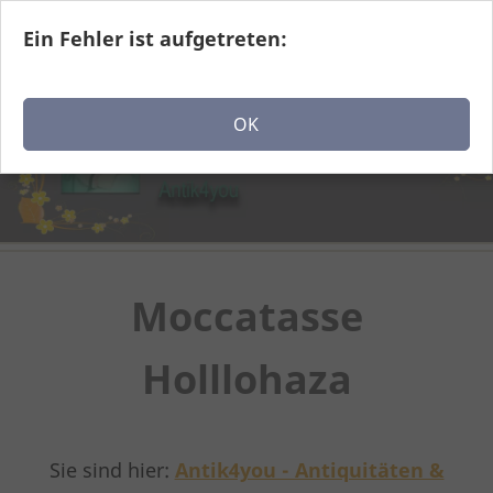
Ein Fehler ist aufgetreten:
Navigation einblenden
OK
Moccatasse
Holllohaza
Sie sind hier:
Antik4you - Antiquitäten &