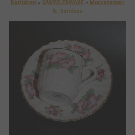
Raritäten
»
SAMMLERWARE
»
Moccatassen
& -Services