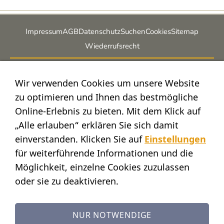
Impressum
AGB
Datenschutz
Suchen
Cookies
Sitemap
Wiederrufsrecht
POSTADRESSE
Wir verwenden Cookies um unsere Website
Nostalgie- & Geschenk Shop
zu optimieren und Ihnen das bestmögliche
Maja Schmid
Online-Erlebnis zu bieten. Mit dem Klick auf
Luzernerstr. 14
„Alle erlauben“ erklären Sie sich damit
CH-6353 Weggis
einverstanden. Klicken Sie auf
Einstellungen
SHOWROOM
für weiterführende Informationen und die
STANDORT:
Möglichkeit, einzelne Cookies zuzulassen
Calendariaweg 1
oder sie zu deaktivieren.
CH-6405 Immensee
(nur auf Terminvereinbarung)
KONTAKT
NUR NOTWENDIGE