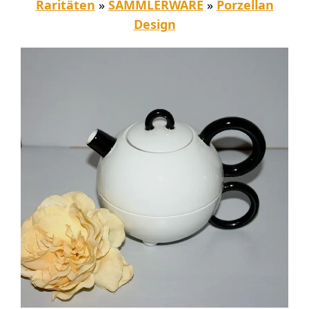
Raritäten
»
SAMMLERWARE
»
Porzellan
Design