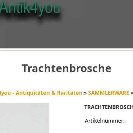
Trachtenbrosche
4you - Antiquitäten & Raritäten
»
SAMMLERWARE
TRACHTENBROSC
Artikelnummer: