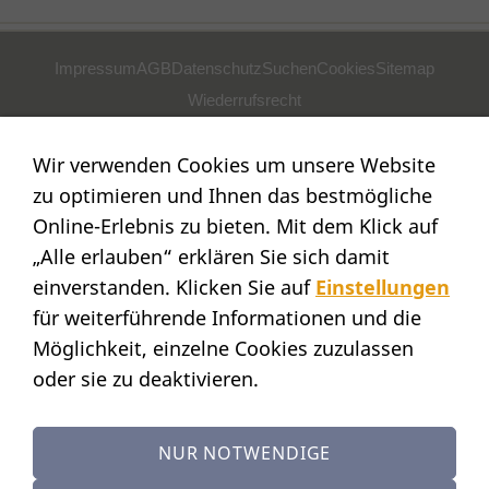
Impressum
AGB
Datenschutz
Suchen
Cookies
Sitemap
Wiederrufsrecht
POSTADRESSE
Wir verwenden Cookies um unsere Website
Nostalgie- & Geschenk Shop
zu optimieren und Ihnen das bestmögliche
Maja Schmid
Online-Erlebnis zu bieten. Mit dem Klick auf
Luzernerstr. 14
„Alle erlauben“ erklären Sie sich damit
CH-6353 Weggis
einverstanden. Klicken Sie auf
Einstellungen
SHOWROOM
für weiterführende Informationen und die
STANDORT:
Möglichkeit, einzelne Cookies zuzulassen
Calendariaweg 1
oder sie zu deaktivieren.
CH-6405 Immensee
(nur auf Terminvereinbarung)
NUR NOTWENDIGE
KONTAKT