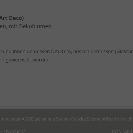
Art Deco)
ben, mit Dekoblumen
assung innen gemessen Dm 8 cm, aussen gemessen (Glasra
ann gewe
ch
selt werden
Impressum
AGB
Datenschutz
Suchen
Cookies
Sitemap
Wiederrufsrech
SHOWROOM
KONTAKT