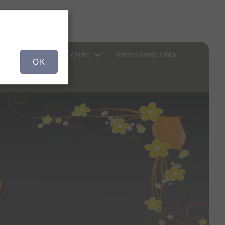
er uns...
FAQ / Hilfe
Interessante Links
OK