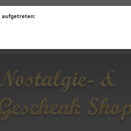
+41 41 390 07 03
Calendariaweg 1, 6405 Immensee
t aufgetreten:
LERWARE
SECONDHAND
Themen A - Z
Üb