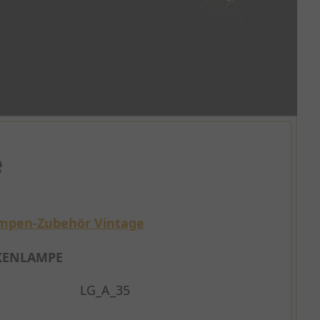
e
mpen-Zubehör Vintage
KENLAMPE
LG_A_35