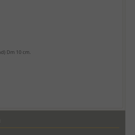
nd) Dm 10 cm.
t