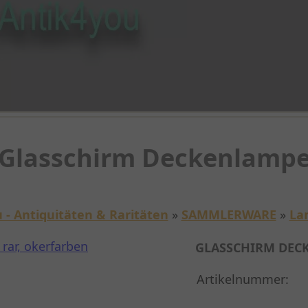
Glasschirm Deckenlamp
 - Antiquitäten & Raritäten
»
SAMMLERWARE
»
La
GLASSCHIRM DEC
Artikelnummer: