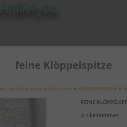
feine Klöppelspitze
u - Antiquitäten & Raritäten
»
SAMMLERWARE
»
H
FEINE KLÖPPELSPI
Artikelnummer: