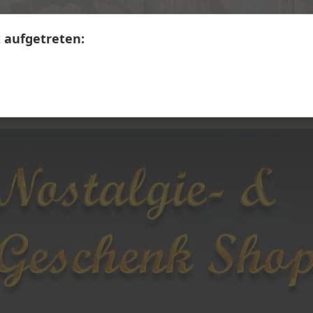
+41 41 390 07 03
Calendariaweg 1, 6405 Immensee
t aufgetreten:
LERWARE
SECONDHAND
Themen A - Z
Üb