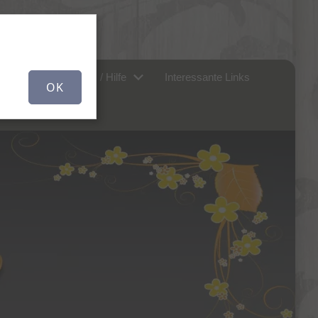
er uns...
FAQ / Hilfe
Interessante Links
OK