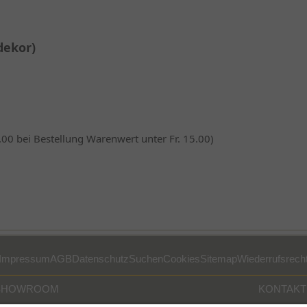
dekor)
.00 bei Bestellung Warenwert unter Fr. 15.00)
Impressum
AGB
Datenschutz
Suchen
Cookies
Sitemap
Wiederrufsrech
SHOWROOM
KONTAKT