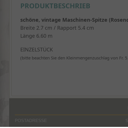
PRODUKTBESCHRIEB
schöne, vintage Maschinen-Spitze (Rosen
Breite 2.7 cm / Rapport 5.4 cm
Länge 6.60 m
EINZELSTÜCK
(bitte beachten Sie den Kleinmengenzuschlag von Fr. 5
POSTADRESSE