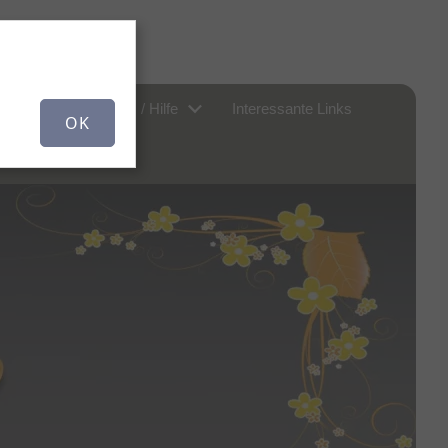
er uns...
FAQ / Hilfe
Interessante Links
OK