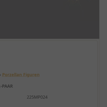
»
Porzellan Figuren
-PAAR
225MP024