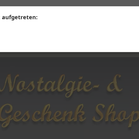
+41 41 390 07 03
Calendariaweg 1, 6405 Immensee
t aufgetreten:
LERWARE
SECONDHAND
Themen A - Z
Üb